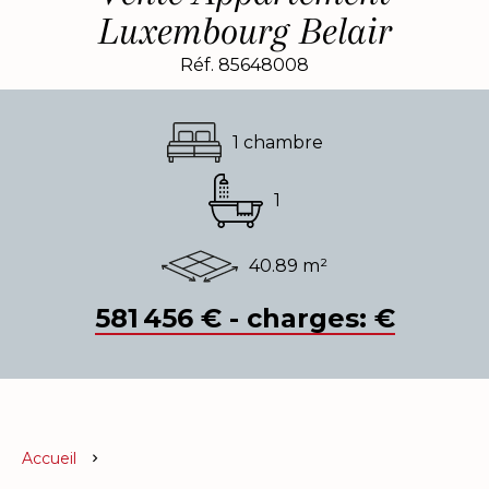
Luxembourg Belair
Réf. 85648008
1 chambre
1
40.89 m²
581 456 € - charges: €
Accueil