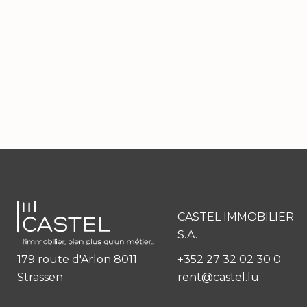
CASTEL IMMOBILIER
S.A.
179 route d'Arlon 8011
+352 27 32 02 30 0
Strassen
rent@castel.lu