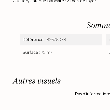
Caution/Garantie bancaire : 2 mois de loyer
Somma
Référence
82676078
Surface
75 m²
Autres visuels
Pas d'informations