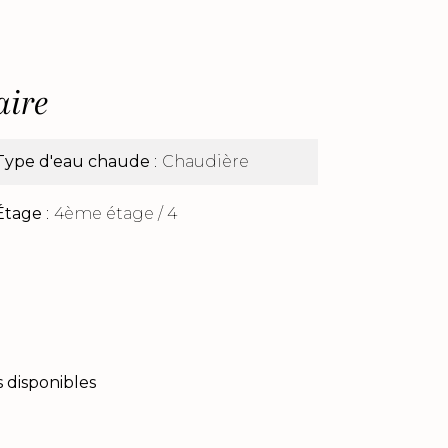
ire
Type d'eau chaude
Chaudière
Étage
4ème étage / 4
 disponibles