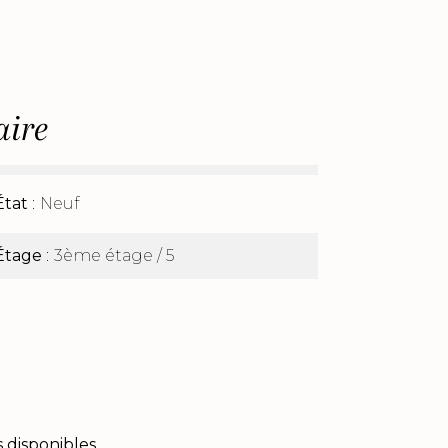
ire
État
Neuf
Étage
3ème étage / 5
 disponibles