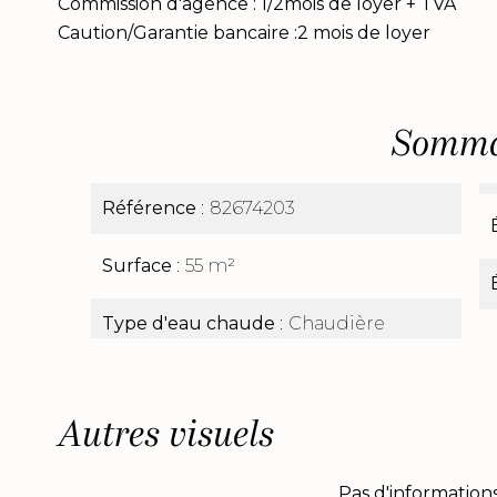
Commission d'agence : 1/2mois de loyer + TVA
Caution/Garantie bancaire :2 mois de loyer
Somma
Référence
82674203
Surface
55 m²
Type d'eau chaude
Chaudière
Autres visuels
Pas d'informations