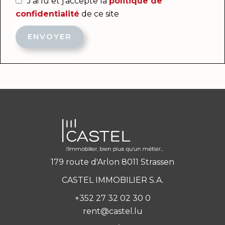
J’ai lu et j'accepte la
politique de
confidentialité
de ce site
ENVOYER
179 route d'Arlon 8011 Strassen
CASTEL IMMOBILIER S.A.
+352 27 32 02 30 0
rent@castel.lu