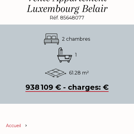
Luxembourg Belair
Réf. 85648077
2 chambres
1
61.28 m²
938 109 € - charges: €
Accueil