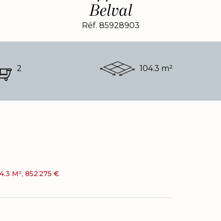
Belval
Réf. 85928903
2
104.3 m²
.3 M², 852 275 €